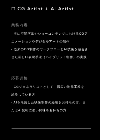
□
CG Artist + AI Artist
業務内容
- 主に空間演出やショーコンテンツにおけるCGア
ニメーションやデジタルアートの制作
- 従来のCG制作のワークフローとAI技術を融合さ
せた新しい表現手法（ハイブリット制作）の実践
応募資格
- CGジェネラリストとして、幅広い制作工程を
経験している方
- AIを活用した映像制作の経験をお持ちの方、ま
たはAI技術に強い興味をお持ちの方