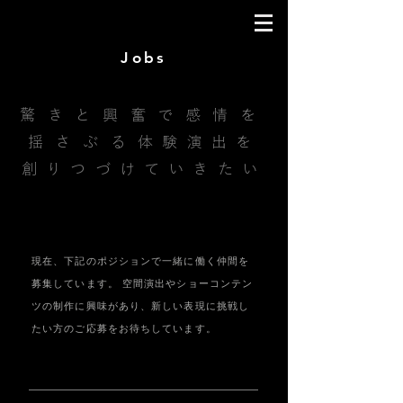
Jobs
驚きと興奮で感情を
揺さぶる
体験演出を
創りつづけていきたい
現在、下記のポジションで一緒に働く仲間を
募集しています。 空間演出やショーコンテン
ツの制作に興味があり、新しい表現に挑戦し
たい方のご応募をお待ちしています。