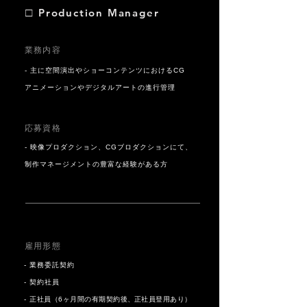
□
Production Manager
業務内容
- 主に空間演出やショーコンテンツにおけるCG
アニメーションやデジタルアートの進行管理
応募資格
- 映像プロダクション、CGブロダクションにて、
制作マネージメントの豊富な経験がある方
雇用形態
- 業務委託契約
- 契約社員
-
正社員（6ヶ月間の有期契約後
、
正社員登用あり）