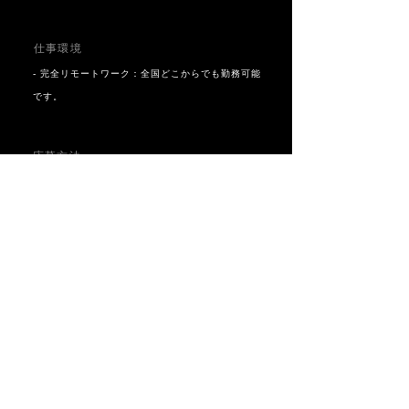
仕事環境
- 完全リモートワーク：全国どこからでも勤務可能
です。
応募方法
1. 履歴書
2. 希望職種
3. 志望動機
4. ポートフォリオ（映像作品、ビジュアル等）
• 応募書類の返却はいたしませんので、ご了承くだ
さい。
• ご提供いただいた個人情報は採用目的以外には使
用いたしません。
• 書類選考の結果は、約1〜2週間以内に面接日を通
知いたします。