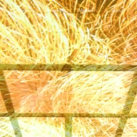
e
Works
Showreel
Member
About