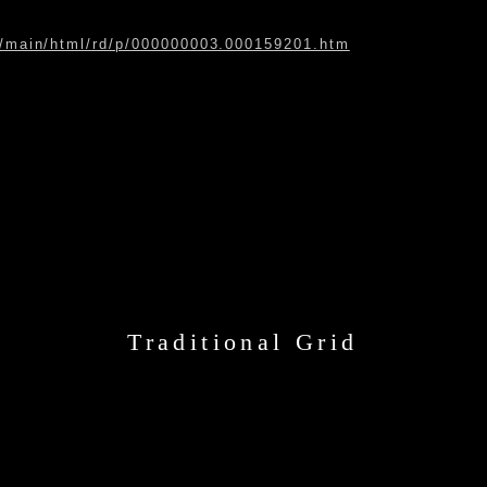
jp/main/html/rd/p/000000003.000159201.htm
Traditional Grid